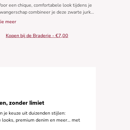
oor een chique, comfortabele look tijdens je
wangerschap combineer je deze zwarte jurk
et leren enkellaarsjes en een wollen jas.
ie meer
Kopen bij de Braderie - €7,00
erfect voor kille winterdagen. - Korte jurk -
ange kanten mouwen - Getailleerde pasvorm -
Ronde hals - Borduursel op mouwen
n, zonder limiet
 je keuze uit duizenden stijlen:
le looks, premium denim en meer… met