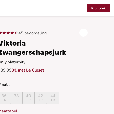
Ik ontdek
45 beoordeling
Viktoria
Zwangerschapsjurk
nly Maternity
€39,99
0€ met Le Closet
aat :
36
38
40
42
44
FR
FR
FR
FR
FR
Maattabel