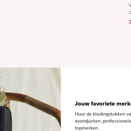
V
z
m
Z
P
L
Jouw favoriete merke
Huur de kledingstukken van
avondjurken, professione
topmerken.