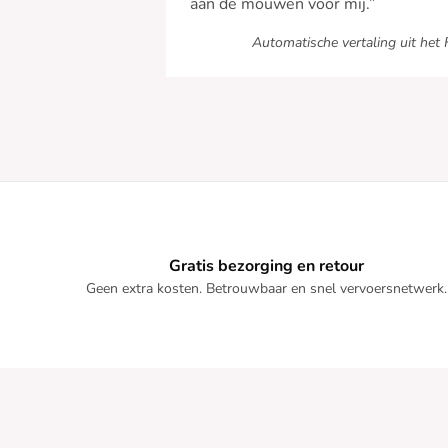
aan de mouwen voor mij.”
Automatische vertaling uit het 
Gratis bezorging en retour
Geen extra kosten. Betrouwbaar en snel vervoersnetwerk.
Ga door zonder toestemming
Wij zorgen
voor uw gegevens