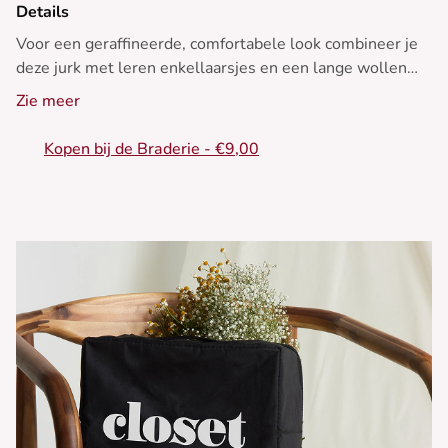
Details
Voor een geraffineerde, comfortabele look combineer je
deze jurk met leren enkellaarsjes en een lange wollen
jas. Voeg discrete sieraden toe voor een vleugje
Zie meer
elegantie.
Kopen bij de Braderie - €9,00
Ideaal voor de winter - Crossover-jurk - Lange mouwen -
V-hals - Empire taille - Geribde netstructuur