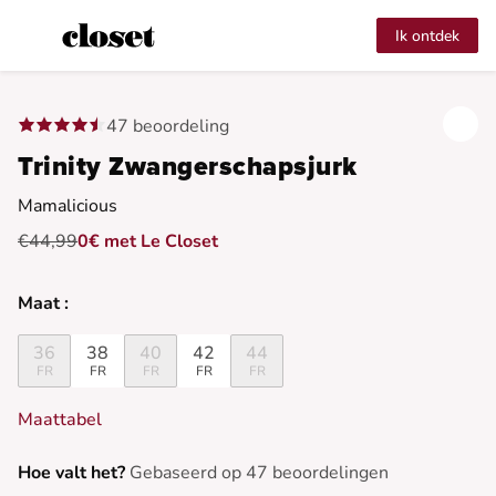
Ik ontdek
47 beoordeling
Trinity Zwangerschapsjurk
Mamalicious
€44,99
0€ met Le Closet
Maat :
36
38
40
42
44
FR
FR
FR
FR
FR
Maattabel
Hoe valt het?
Gebaseerd op 47 beoordelingen