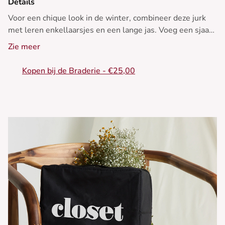
Details
Voor een chique look in de winter, combineer deze jurk
met leren enkellaarsjes en een lange jas. Voeg een sjaal
van wol toe voor extra warmte.
Zie meer
• Aansluitende jurk
Kopen bij de Braderie - €25,00
• Lange mouwen
• V-hals
• Zijsplit
• Taille strik