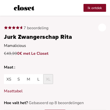
Ik ontdek
7 beoordeling
Jurk Zwangerschap Rita
Mamalicious
€49,99
0€ met Le Closet
Maat :
XS
S
M
L
XL
Maattabel
Hoe valt het?
Gebaseerd op 8 beoordelingen