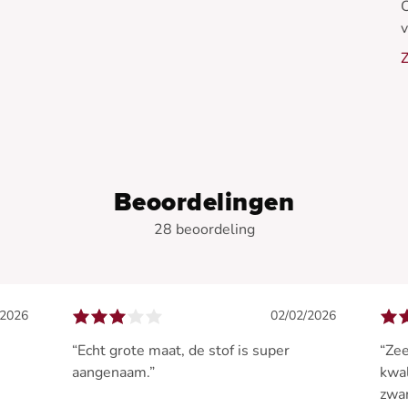
C
v
Z
-
-
-
-
Beoordelingen
28 beoordeling
/2026
02/02/2026
“Echt grote maat, de stof is super
“Zee
aangenaam.”
kwal
zwan