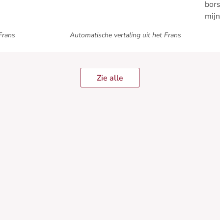
bors
mijn
aarz
Frans
Automatische vertaling uit het Frans
Zie alle