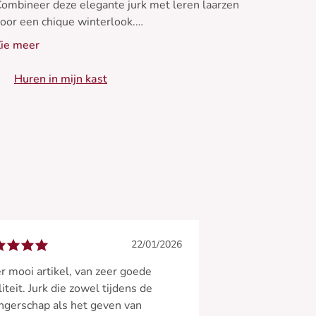
ombineer deze elegante jurk met leren laarzen
oor een chique winterlook.
ie meer
 Shiftjurk van biologisch katoen
 Hoge kraag
Huren in mijn kast
- Lange mouwen
 Onzichtbare ritsen aan de zijkant
 Perfect voor borstvoeding
22/01/2026
r mooi artikel, van zeer goede
iteit. Jurk die zowel tijdens de
gerschap als het geven van