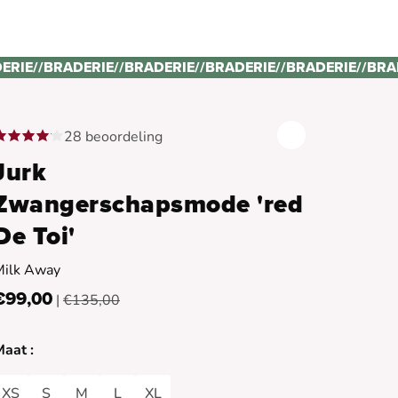
ERIE
//
BRADERIE
//
BRADERIE
//
BRADERIE
//
BRADERIE
//
BRA
28 beoordeling
Jurk
Zwangerschapsmode 'red
De Toi'
Milk Away
€99,00
|
€135,00
aat :
XS
S
M
L
XL