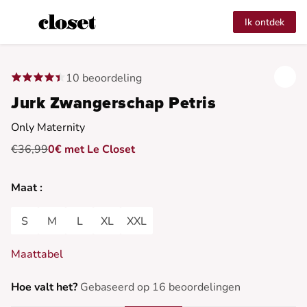
Ik ontdek
10 beoordeling
Jurk Zwangerschap Petris
Only Maternity
€36,99
0€ met Le Closet
Maat :
S
M
L
XL
XXL
Maattabel
Hoe valt het?
Gebaseerd op 16 beoordelingen