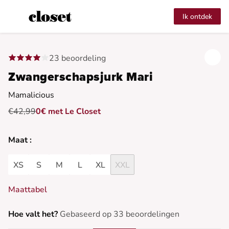
Ik ontdek
23 beoordeling
Zwangerschapsjurk Mari
Mamalicious
€42,99
0€ met Le Closet
Maat :
XS
S
M
L
XL
XXL
Maattabel
Hoe valt het?
Gebaseerd op 33 beoordelingen