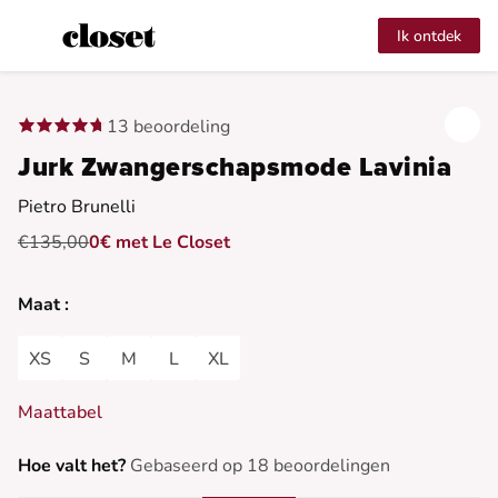
Ik ontdek
13 beoordeling
Jurk Zwangerschapsmode Lavinia
Pietro Brunelli
€135,00
0€ met Le Closet
Maat :
XS
S
M
L
XL
Maattabel
Hoe valt het?
Gebaseerd op 18 beoordelingen