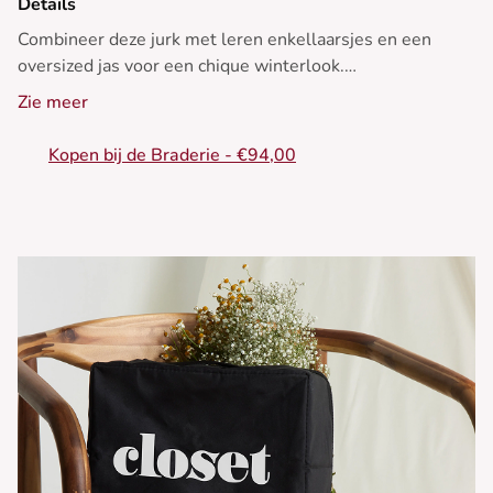
Details
Combineer deze jurk met leren enkellaarsjes en een
oversized jas voor een chique winterlook.
Zie meer
• Trui jurk
• Aansluitende pasvorm
Kopen bij de Braderie - €94,00
• V-hals
• Lange mouwen
• Ribbelstructuur