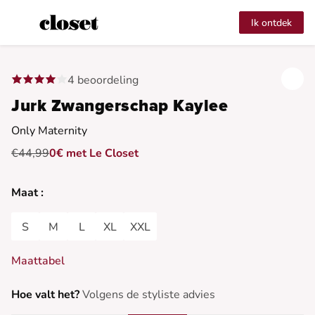
Ik ontdek
4 beoordeling
Jurk Zwangerschap Kaylee
Only Maternity
€44,99
0€ met Le Closet
Maat :
S
M
L
XL
XXL
Maattabel
Hoe valt het?
Volgens de styliste advies