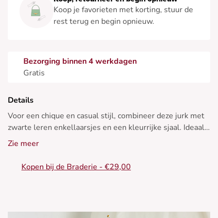
Koop je favorieten met korting, stuur de
rest terug en begin opnieuw.
Bezorging binnen 4 werkdagen
Gratis
Details
Voor een chique en casual stijl, combineer deze jurk met
zwarte leren enkellaarsjes en een kleurrijke sjaal. Ideaal
om stijlvol te blijven in de winter.
Zie meer
• Jurk met lange mouwen
Kopen bij de Braderie - €29,00
• A-lijn snit
• Ronde hals
• Gestreept patroon
• Comfortabele gemengde materialen