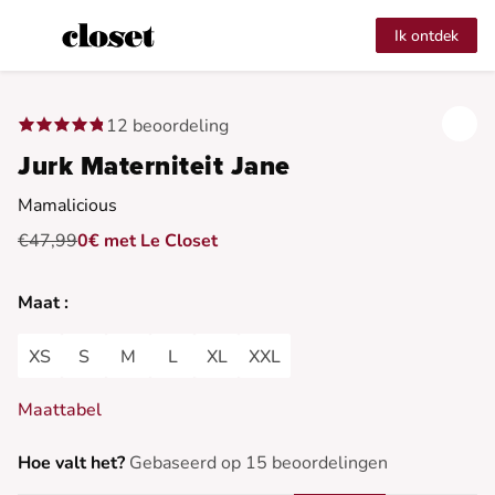
Ik ontdek
12 beoordeling
Jurk Materniteit Jane
Mamalicious
€47,99
0€ met Le Closet
Maat :
XS
S
M
L
XL
XXL
Maattabel
Hoe valt het?
Gebaseerd op 15 beoordelingen