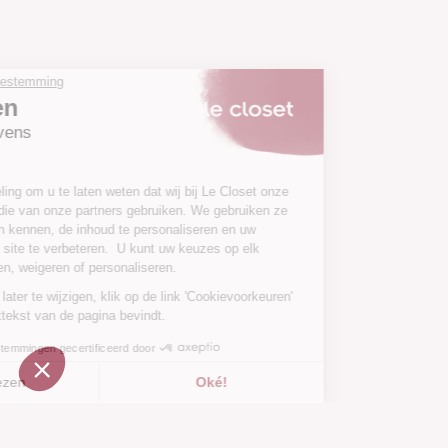
Ga door zonder toestemming
Wij zorgen
voor uw gegevens
Een korte mededeling om u te laten weten dat wij bij Le Closet onze
eigen cookies en die van onze partners gebruiken. We gebruiken ze
om u beter te leren kennen, de inhoud te personaliseren en uw
surfervaring op de site te verbeteren. U kunt uw keuzes op elk
moment accepteren, weigeren of personaliseren.
Om je voorkeuren later te wijzigen, klik op de link 'Cookievoorkeuren'
die zich in de voettekst van de pagina bevindt.
Toestemmingen gecertificeerd door
Ik wil kiezen
Oké!
Toegevoegd aan
Toegevoegd aan ""
Toevoegen aan een lijst
Zie
verlanglijstje
Axeptio consent
Toestemmingsbeheerplatform: Personaliseer uw opties