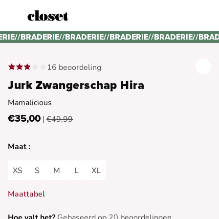
ERIE
//
BRADERIE
//
BRADERIE
//
BRADERIE
//
BRADERIE
//
BRAD
16 beoordeling
Jurk Zwangerschap Hira
Mamalicious
€35,00
|
€49,99
Maat :
XS
S
M
L
XL
Maattabel
Hoe valt het?
Gebaseerd op 20 beoordelingen