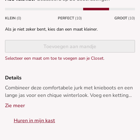
KLEIN
(0)
PERFECT
(10)
GROOT
(10)
Als je niet zeker bent, kies dan een maat kleiner.
Toevoegen aan mandje
Selecteer een maat om toe te voegen aan je Closet.
Details
Combineer deze comfortabele jurk met knieboots en een
lange jas voor een chique winterlook. Voeg een ketting
toe voor een elegante touch.<br><br>• Ruime jurk<br>•
Zie meer
Lange mouwen<br>• Kniehoogte<br>• Corduroy
textuur<br>• Ideaal voor de zwangerschapsperiode
Huren in mijn kast