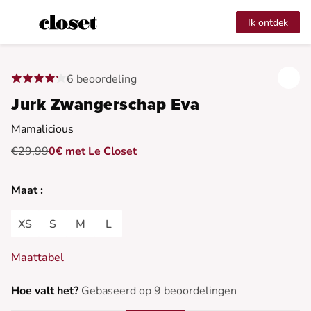
Ik ontdek
6 beoordeling
Jurk Zwangerschap Eva
Mamalicious
€29,99
0€ met Le Closet
Maat :
XS
S
M
L
Maattabel
Hoe valt het?
Gebaseerd op 9 beoordelingen