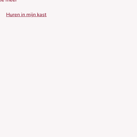
ie meer
 Strakke jurk
Huren in mijn kast
 Flatterende V-hals
• Elegante lange mouwen
 Knie-lengte
 Tijdloos rib patroon