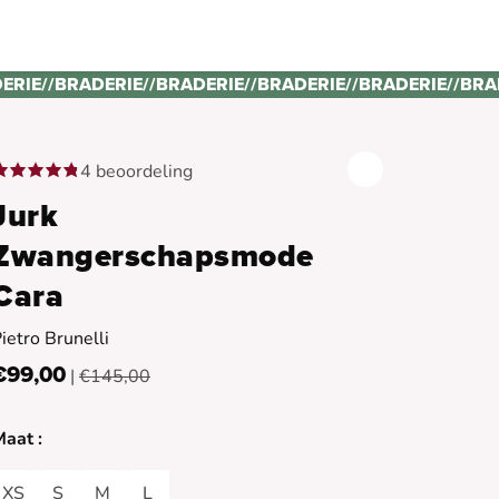
ERIE
//
BRADERIE
//
BRADERIE
//
BRADERIE
//
BRADERIE
//
BRA
4 beoordeling
Jurk
Zwangerschapsmode
Cara
ietro Brunelli
€99,00
|
€145,00
aat :
XS
S
M
L