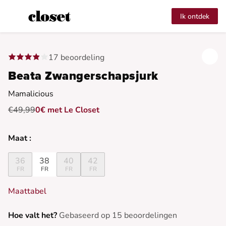
Ik ontdek
17 beoordeling
Beata Zwangerschapsjurk
Mamalicious
€49,99
0€ met Le Closet
Maat :
36
38
40
42
FR
FR
FR
FR
Maattabel
Hoe valt het?
Gebaseerd op 15 beoordelingen