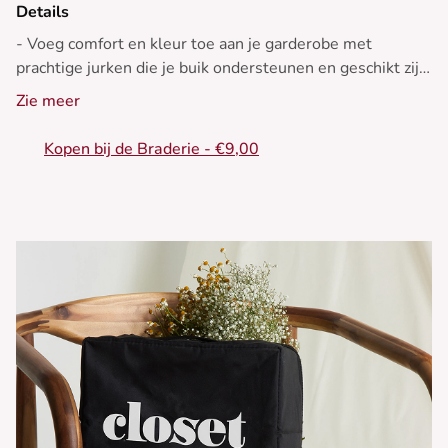
Details
- Voeg comfort en kleur toe aan je garderobe met
prachtige jurken die je buik ondersteunen en geschikt zijn
voor elke gelegenheid, of het nu een alledaagse of
Zie meer
speciale gebeurtenis is
- Korte jurk
Kopen bij de Braderie - €9,00
- Knoopsluiting
- Inclusief tailleband
- Verzorgingslaag onder een knoop- of ritssluiting
- Wijde 2/4 mouwen
- Snit: Regular Fit
- Overhemdkraag