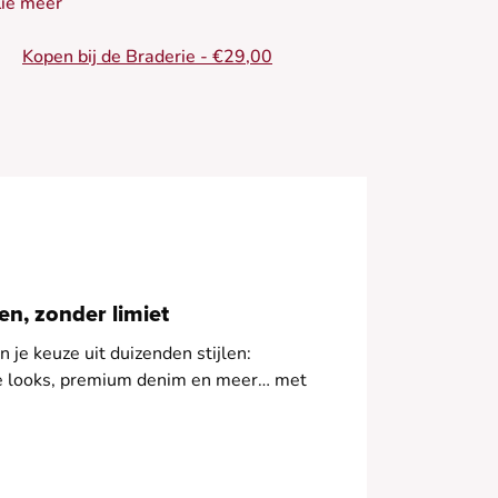
ie meer
 Lange jurk
• Lange mouwen
Kopen bij de Braderie - €29,00
 Strak model
 Riem om te strikken
 Geribd patroon
n, zonder limiet
 je keuze uit duizenden stijlen:
le looks, premium denim en meer… met