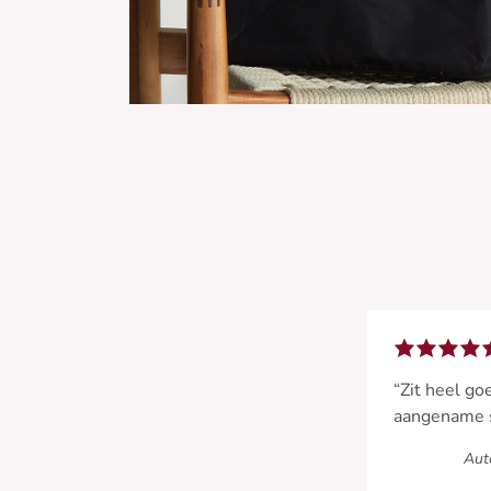
“Zit heel go
aangename 
Auto