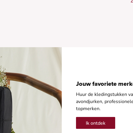
Z
•
•
•
•
Jouw favoriete merke
Huur de kledingstukken van
avondjurken, professione
topmerken.
Ik ontdek