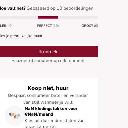
oe valt het?
Gebaseerd op 10 beoordelingen
LEIN
(0)
PERFECT
(10)
GROOT
(0)
ies je gebruikelijke maat.
Ik ontdek
Pauzeer of annuleer op elk moment
Koop niet, huur
Bespaar, consumeer beter en verander
van stijl wanneer je wilt
NaN kledingstukken voor
€NaN/maand
Kies uit duizenden stijlen van
maat 34 tot 50.