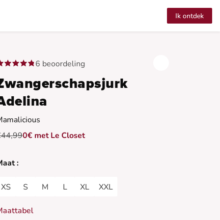
Ik ontdek
6 beoordeling
Zwangerschapsjurk
Adelina
Mamalicious
€44,99
0€ met Le Closet
aat :
XS
S
M
L
XL
XXL
Maattabel