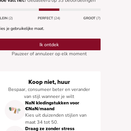
oe valt het?
Gebaseerd op 33 beoordelingen
LEIN
(2)
PERFECT
(24)
GROOT
(7)
ies je gebruikelijke maat.
Ik ontdek
Pauzeer of annuleer op elk moment
Koop niet, huur
Bespaar, consumeer beter en verander
van stijl wanneer je wilt
NaN kledingstukken voor
€NaN/maand
Kies uit duizenden stijlen van
maat 34 tot 50.
Draag ze zonder stress