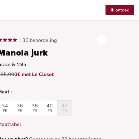
Ik ontdek
35 beoordeling
Manola jurk
race & Mila
€85,00
0€ met Le Closet
aat :
34
36
38
40
42
FR
FR
FR
FR
FR
Maattabel