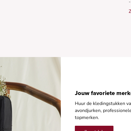
-
-
Z
-
Jouw favoriete merke
Huur de kledingstukken van
avondjurken, professione
topmerken.