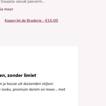
 Soepele casual pasvorm
 Kleurrijke geometrische motieven
ie meer
 Paillettendetail
Kopen bij de Braderie - €15,00
n, zonder limiet
 je keuze uit duizenden stijlen:
le looks, premium denim en meer… met