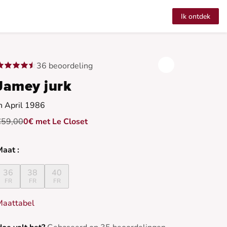
Ik ontdek
36 beoordeling
Jamey jurk
n April 1986
€59,00
0€ met Le Closet
aat :
36
38
40
FR
FR
FR
Maattabel