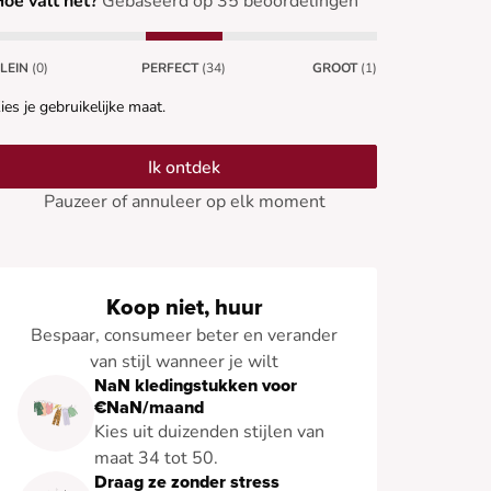
oe valt het?
Gebaseerd op 35 beoordelingen
LEIN
(0)
PERFECT
(34)
GROOT
(1)
ies je gebruikelijke maat.
Ik ontdek
Pauzeer of annuleer op elk moment
Koop niet, huur
Bespaar, consumeer beter en verander
van stijl wanneer je wilt
NaN kledingstukken voor
€NaN/maand
Kies uit duizenden stijlen van
maat 34 tot 50.
Draag ze zonder stress