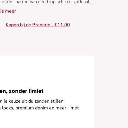
et de charme van een tropische reis, ideaal
et gouden sandalen.
ie meer
Kopen bij de Braderie - €11,00
erfect voor warme zomerdagen - Losse jurk -
lastische taille - Midi lengte - Tropisch motief
n, zonder limiet
 je keuze uit duizenden stijlen:
le looks, premium denim en meer… met