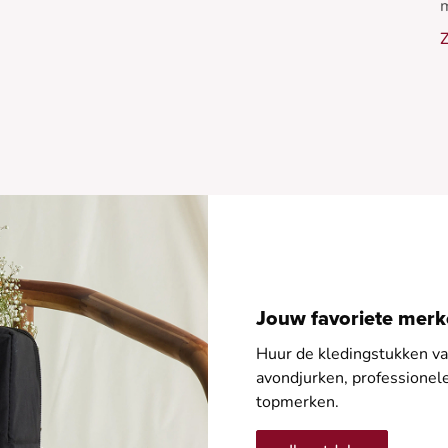
m
m
Z
P
E
Jouw favoriete merke
Huur de kledingstukken van
avondjurken, professione
topmerken.