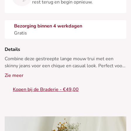
rest terug en begin opnieuw.
Bezorging binnen 4 werkdagen
Gratis
Details
Combine deze gestreepte lange mouw trui met een
skinny jeans voor een chique en casual look. Perfect voor
elk seizoen.
Zie meer
• Mouwloze gebreide trui
Kopen bij de Braderie - €49,00
• Ruime en comfortabele pasvorm
• Klassieke ronde hals
• Bevestigingen aan de zijkant voor aanpassing
• Elegante breistekstuur