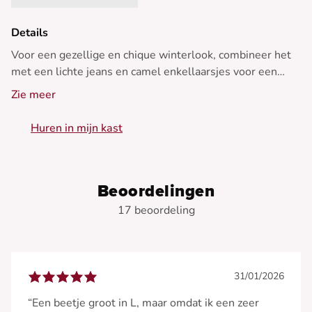
Details
Voor een gezellige en chique winterlook, combineer het
met een lichte jeans en camel enkellaarsjes voor een
contrasterende touch.
Zie meer
• Gestreepte trui
Huren in mijn kast
• Ruime pasvorm
• Lange mouwen
• Hoge kraag
• Streepdesign
Beoordelingen
17 beoordeling
31/01/2026
“Een beetje groot in L, maar omdat ik een zeer