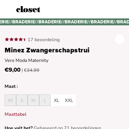
ERIE
//
BRADERIE
//
BRADERIE
//
BRADERIE
//
BRADERIE
//
BRAD
17 beoordeling
Minez Zwangerschapstrui
Vero Moda Maternity
€9,00
|
€34,99
Maat :
XS
S
M
L
XL
XXL
Maattabel
Hoe valt het?
Gebaseerd op 21 beoordelingen