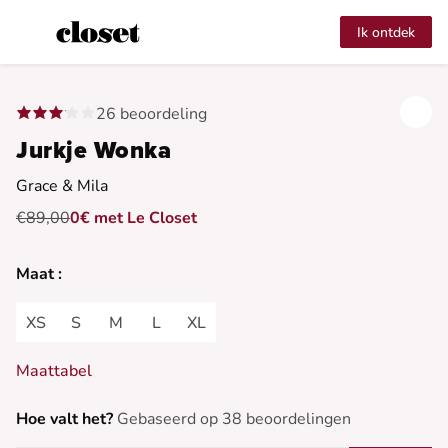
Ik ontdek
26 beoordeling
Jurkje Wonka
Grace & Mila
€89,00
0€ met Le Closet
Maat :
XS
S
M
L
XL
Maattabel
Hoe valt het?
Gebaseerd op 38 beoordelingen