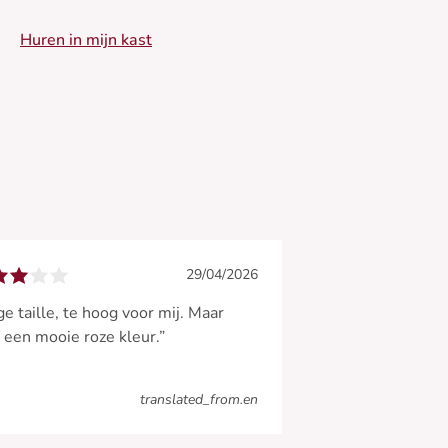
 Broek met hoge taille
Huren in mijn kast
 Recht model
 Licht uitlopende enkel
 Praktische zijzakken
 Zacht pastelroze
29/04/2026
e taille, te hoog voor mij. Maar
 een mooie roze kleur.”
translated_from.en