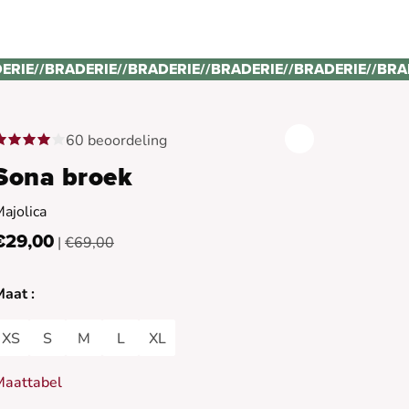
ERIE
//
BRADERIE
//
BRADERIE
//
BRADERIE
//
BRADERIE
//
BRA
60 beoordeling
Sona broek
ajolica
€29,00
|
€69,00
aat :
XS
S
M
L
XL
Maattabel