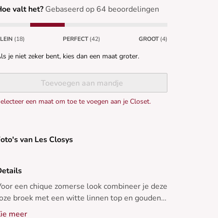
oe valt het?
Gebaseerd op 64 beoordelingen
LEIN
(18)
PERFECT
(42)
GROOT
(4)
ls je niet zeker bent, kies dan een maat groter.
Toevoegen aan mandje
electeer een maat om toe te voegen aan je Closet.
oto's van Les Closys
etails
oor een chique zomerse look combineer je deze
oze broek met een witte linnen top en gouden
andalen.
ie meer