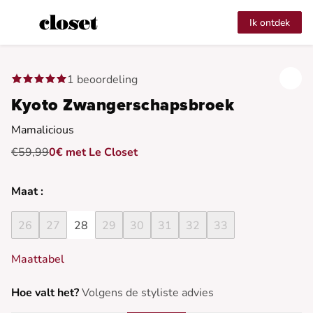
Ik ontdek
1 beoordeling
Kyoto Zwangerschapsbroek
Mamalicious
€59,99
0€ met Le Closet
Maat :
26
27
28
29
30
31
32
33
Maattabel
Hoe valt het?
Volgens de styliste advies