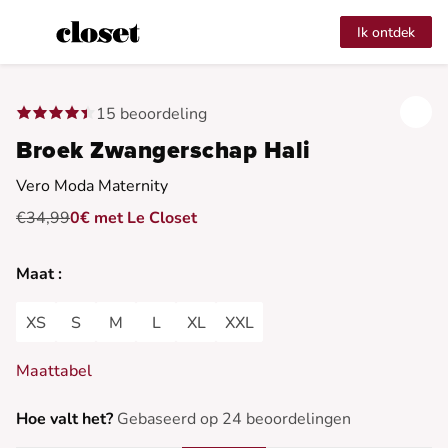
Ik ontdek
15 beoordeling
Broek Zwangerschap Hali
Vero Moda Maternity
€34,99
0€ met Le Closet
Maat :
XS
S
M
L
XL
XXL
Maattabel
Hoe valt het?
Gebaseerd op 24 beoordelingen