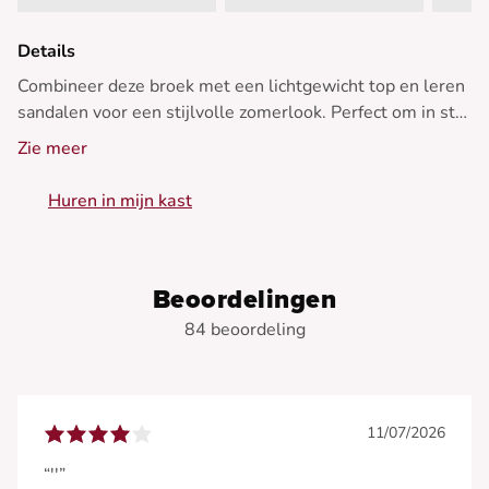
Details
Combineer deze broek met een lichtgewicht top en leren
sandalen voor een stijlvolle zomerlook. Perfect om in stijl
van zonnige dagen te genieten.
Zie meer
- Vloeiende linnen broek
Huren in mijn kast
- Losse pasvorm
- Hoge taille
- Opvallende plooien aan de voorkant
- Natuurlijke tint
Beoordelingen
84 beoordeling
11/07/2026
“''”