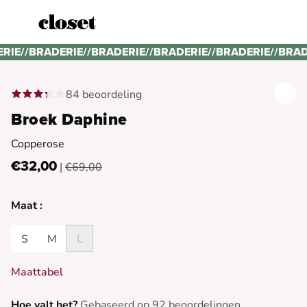
ERIE
//
BRADERIE
//
BRADERIE
//
BRADERIE
//
BRADERIE
//
BRAD
84 beoordeling
Broek Daphine
Copperose
€32,00
|
€69,00
Maat :
S
M
L
Maattabel
Hoe valt het?
Gebaseerd op 92 beoordelingen