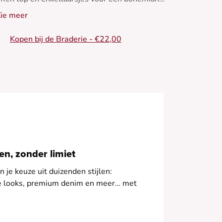
ook. Perfect voor alle seizoenen!
ie meer
 Halflange rok
Kopen bij de Braderie - €22,00
 Recht model
 Knoopsluiting
 Driekleurig patchwork
- 100% katoen
n, zonder limiet
 je keuze uit duizenden stijlen:
le looks, premium denim en meer… met