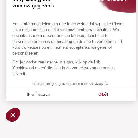
voor uw gegevens
Een korte mededeling om u te laten weten dat wij bij Le Closet
onze eigen cookies en die van onze partners gebruiken. We
gebruiken ze om u beter te leren kennen, de inhoud te
personaliseren en uw surfervaring op de site te verbeteren. U
kunt uw keuzes op elk moment accepteren, weigeren of
personaliseren.
Om je voorkeuren later te wijzigen, klik op de link
'Cookievoorkeuren' die zich in de voettekst van de pagina
bevindt.
Toestemmingen gecertificeerd door
Ik wil kiezen
Oké!
Axeptio consent
Toestemmingsbeheerplatform: Personaliseer uw opties
Ons platform stelt u in staat om uw privacy-instellingen na
Toegev
To