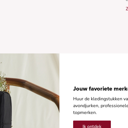
l
Z
-
-
-
-
Jouw favoriete merke
Huur de kledingstukken van
avondjurken, professione
topmerken.
Ik ontdek