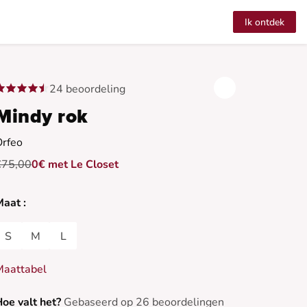
Ik ontdek
24 beoordeling
Mindy rok
Orfeo
€75,00
0€ met Le Closet
aat :
S
M
L
Maattabel
oe valt het?
Gebaseerd op 26 beoordelingen