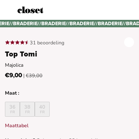
ERIE
//
BRADERIE
//
BRADERIE
//
BRADERIE
//
BRADERIE
//
BRAD
31 beoordeling
Top Tomi
Majolica
€9,00
|
€39,00
Maat :
36
38
40
FR
FR
FR
Maattabel