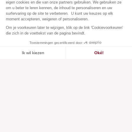
eigen cookies en die van onze partners gebruiken. We gebruiken ze
om u beter te leren kennen, de inhoud te personaliseren en uw
surfervaring op de site te verbeteren. U kunt uw keuzes op elk
moment accepteren, weigeren of personaliseren.
Om je voorkeuren later te wijzigen, klik op de link 'Cookievoorkeuren'
die zich in de voettekst van de pagina bevindt.
Toestemmingen gecertificeerd door
Ik wil kiezen
Oké!
Toegevoegd aan
Toegevoegd aan ""
Toevoegen aan een lijst
Zie
verlanglijstje
Axeptio consent
Toestemmingsbeheerplatform: Personaliseer uw opties
Ons platform stelt u in staat om uw privacy-instellingen naar 
Klantenservice
Over ons
Hulpcentrum
Onze merken
Neem contact met ons op
Beoordelingen
Cookievoorkeuren
Onze visie
Verantwoorde mode
Diensten
Media en pers