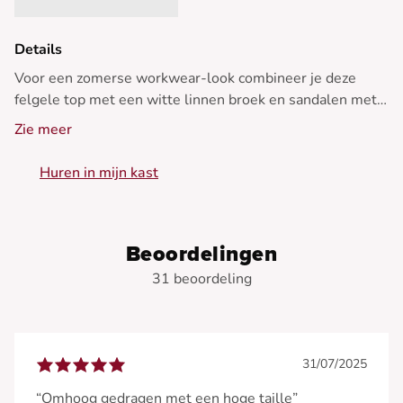
Details
Voor een zomerse workwear-look combineer je deze
felgele top met een witte linnen broek en sandalen met
hak.
Zie meer
Huren in mijn kast
Voeg een lichtgewicht blazer toe voor een professionele
Beoordelingen
maar chique touch. - Gebreide tanktop - Slanke pasvorm
31 beoordeling
- Ronde hals - Slanke bandjes - Contrasterende boorden
31/07/2025
“Omhoog gedragen met een hoge taille”