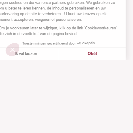
eigen cookies en die van onze partners gebruiken. We gebruiken ze
om u beter te leren kennen, de inhoud te personaliseren en uw
surfervaring op de site te verbeteren. U kunt uw keuzes op elk
moment accepteren, weigeren of personaliseren.
Om je voorkeuren later te wijzigen, klik op de link 'Cookievoorkeuren'
die zich in de voettekst van de pagina bevindt.
Toestemmingen gecertificeerd door
Ik wil kiezen
Oké!
Toegevoegd aan
Toegevoegd aan ""
Toevoegen aan een lijst
Zie
verlanglijstje
Axeptio consent
Toestemmingsbeheerplatform: Personaliseer uw opties
Ons platform stelt u in staat om uw privacy-instellingen naar 
Klantenservice
Over ons
Hulpcentrum
Onze merken
Neem contact met ons op
Beoordelingen
Cookievoorkeuren
Onze visie
Verantwoorde mode
Diensten
Media en pers