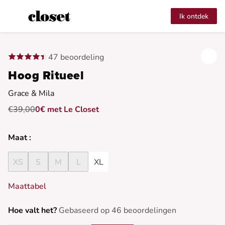
Ik ontdek
47 beoordeling
Hoog Ritueel
Grace & Mila
€39,00
0€ met Le Closet
Maat :
XS
S
M
L
XL
Maattabel
Hoe valt het?
Gebaseerd op 46 beoordelingen