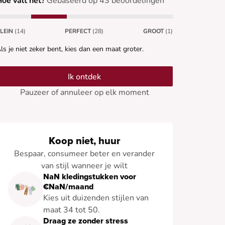
oe valt het?
Gebaseerd op 43 beoordelingen
LEIN
(14)
PERFECT
(28)
GROOT
(1)
ls je niet zeker bent, kies dan een maat groter.
Ik ontdek
Pauzeer of annuleer op elk moment
Koop niet, huur
Bespaar, consumeer beter en verander
van stijl wanneer je wilt
NaN kledingstukken voor
€NaN/maand
Kies uit duizenden stijlen van
maat 34 tot 50.
Draag ze zonder stress