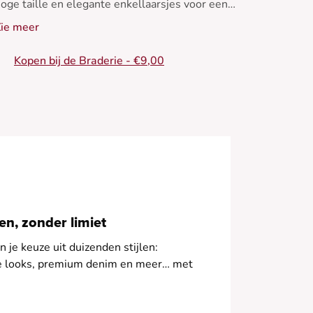
oge taille en elegante enkellaarsjes voor een
leugje casual chic.
ie meer
Kopen bij de Braderie - €9,00
erfect voor alle seizoenen. - Top met
etersluiting - Licht losse pasvorm - Lange
ouwen - V-hals - Licht ton-sur-ton motief
n, zonder limiet
 je keuze uit duizenden stijlen:
le looks, premium denim en meer… met