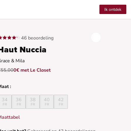
Ik ontdek
46 beoordeling
Haut Nuccia
race & Mila
€55,00
0€ met Le Closet
aat :
34
36
38
40
42
FR
FR
FR
FR
FR
Maattabel