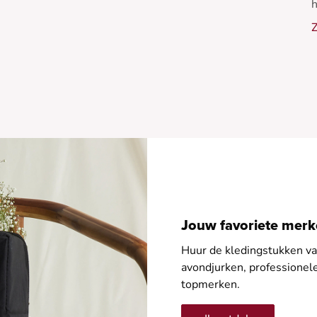
h
v
Z
P
v
m
Jouw favoriete merke
Huur de kledingstukken van
avondjurken, professione
topmerken.