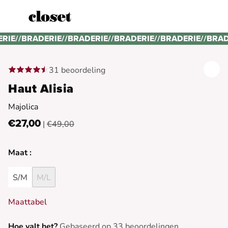
ERIE
//
BRADERIE
//
BRADERIE
//
BRADERIE
//
BRADERIE
//
BRAD
31 beoordeling
Haut Alisia
Majolica
€27,00
|
€49,00
Maat :
S/M
M/L
Maattabel
Hoe valt het?
Gebaseerd op 33 beoordelingen