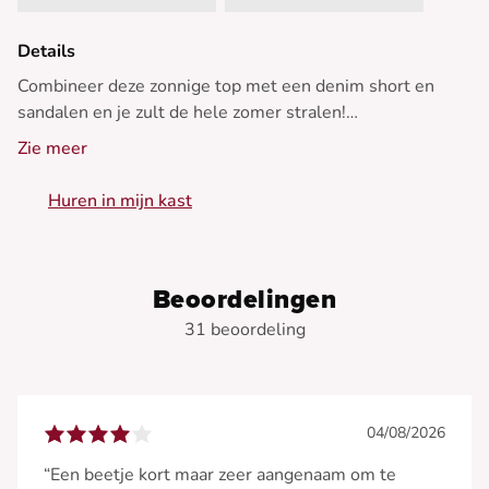
Details
Combineer deze zonnige top met een denim short en
sandalen en je zult de hele zomer stralen!
Zie meer
- Gebreide top
- Delicate kanten halslijn
Huren in mijn kast
- Flatterende slanke pasvorm
- Mouwloos voor extra frisheid
- Lichtgevende gele tint
Beoordelingen
31 beoordeling
04/08/2026
“Een beetje kort maar zeer aangenaam om te