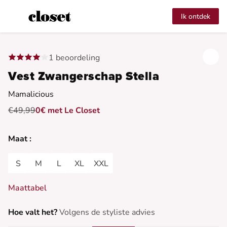
Ik ontdek
1 beoordeling
Vest Zwangerschap Stella
Mamalicious
€49,99
0€ met Le Closet
Maat :
S
M
L
XL
XXL
Maattabel
Hoe valt het?
Volgens de styliste advies