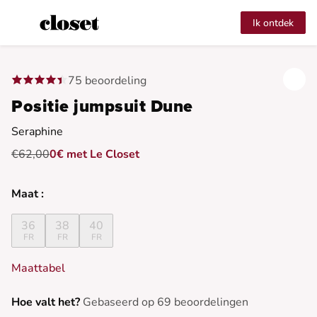
Ik ontdek
75 beoordeling
Positie jumpsuit Dune
Seraphine
€62,00
0€ met Le Closet
Maat :
36
38
40
FR
FR
FR
Maattabel
Hoe valt het?
Gebaseerd op 69 beoordelingen