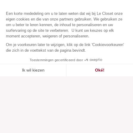
Een korte mededeling om u te laten weten dat wij bij Le Closet onze
eigen cookies en die van onze partners gebruiken. We gebruiken ze
om u beter te leren kennen, de inhoud te personaliseren en uw
surfervaring op de site te verbeteren. U kunt uw keuzes op elk
moment accepteren, weigeren of personaliseren.
Om je voorkeuren later te wijzigen, klik op de link 'Cookievoorkeuren'
die zich in de voettekst van de pagina bevindt.
Toestemmingen gecertificeerd door
Ik wil kiezen
Oké!
Toegevoegd aan
Toegevoegd aan ""
Toevoegen aan een lijst
Zie
verlanglijstje
Axeptio consent
Toestemmingsbeheerplatform: Personaliseer uw opties
Ons platform stelt u in staat om uw privacy-instellingen naar 
Klantenservice
Over ons
Hulpcentrum
Onze merken
Neem contact met ons op
Beoordelingen
Cookievoorkeuren
Onze visie