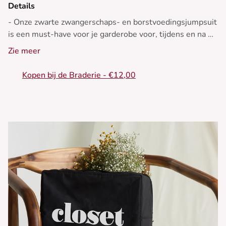
Details
- Onze zwarte zwangerschaps- en borstvoedingsjumpsuit
is een must-have voor je garderobe voor, tijdens en na de
zwangerschap
Zie meer
- Onze mooie jumpsuit is gemaakt van ultrazachte
viscose en benadrukt je Empire waist met de
Kopen bij de Braderie - €12,00
strikceintuur, waardoor je aanstaande moederfiguur beter
uitkomt
- Zodra de baby geboren is, kun je dankzij de discrete
ritssluiting gemakkelijk en discreet borstvoeding geven
- Draag hem met een paar sportschoenen of sandalen
voor een trendy, casual alledaagse look.