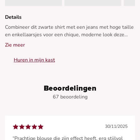
Details
Combineer dit zwarte shirt met een jeans met hoge taille
en enkellaarsjes voor een chique, moderne look deze
winter.
Zie meer
- Shirt met lange mouwen
Huren in mijn kast
- Gedurfde geometrische uitsnijdingen
- Klassieke overhemdkraag
- Knoopsluiting aan de voorkant
- Lichte, soepele stof
Beoordelingen
67 beoordeling
30/11/2025
“Prachtige blouse die zijn effect heeft, erg stijlvol