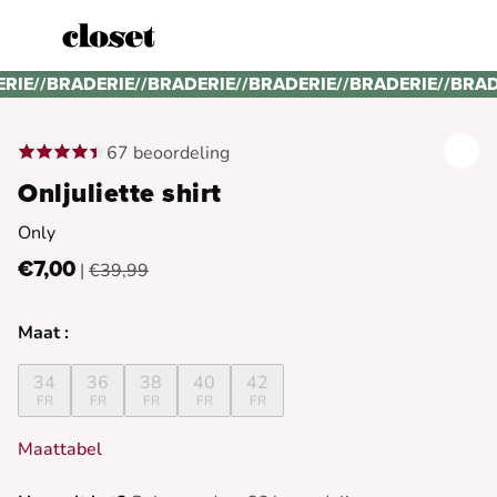
ERIE
//
BRADERIE
//
BRADERIE
//
BRADERIE
//
BRADERIE
//
BRAD
67 beoordeling
Onljuliette shirt
Only
€7,00
|
€39,99
Maat :
34
36
38
40
42
FR
FR
FR
FR
FR
Maattabel