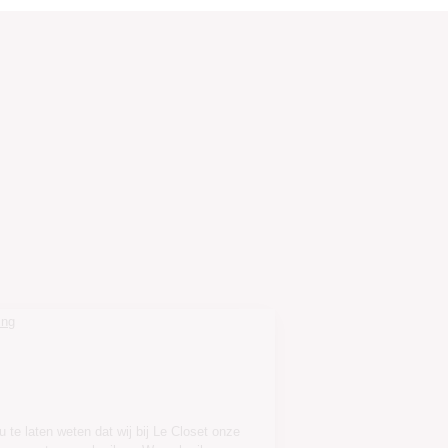
Ga door zonder toestemming
Wij zorgen
voor uw gegevens
Een korte mededeling om u te laten weten dat wij bij Le Closet onze