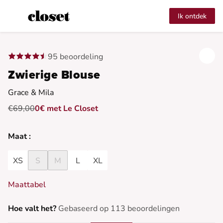
Ik ontdek
95 beoordeling
Zwierige Blouse
Grace & Mila
€69,00
0€ met Le Closet
Maat :
XS
S
M
L
XL
Maattabel
Hoe valt het?
Gebaseerd op 113 beoordelingen