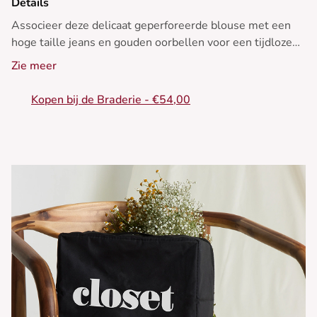
Details
Associeer deze delicaat geperforeerde blouse met een
hoge taille jeans en gouden oorbellen voor een tijdloze
elegantie, perfect voor elk seizoen.
Zie meer
• Blouse van kant
Kopen bij de Braderie - €54,00
• 3/4 mouwen
• Parelsluiting
• Gegolfde ronde hals
• Geperforeerde stof