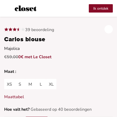
Ik ontdek
39 beoordeling
Carlos blouse
Majolica
€59,00
0€ met Le Closet
Maat :
XS
S
M
L
XL
Maattabel
Hoe valt het?
Gebaseerd op 40 beoordelingen