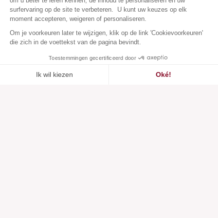
om u beter te leren kennen, de inhoud te personaliseren en uw
surfervaring op de site te verbeteren. U kunt uw keuzes op elk
moment accepteren, weigeren of personaliseren.
Om je voorkeuren later te wijzigen, klik op de link 'Cookievoorkeuren'
die zich in de voettekst van de pagina bevindt.
Toestemmingen gecertificeerd door
Ik wil kiezen
Oké!
Toegevoegd aan
Toegevoegd aan ""
Toevoegen aan een lijst
Zie
verlanglijstje
Axeptio consent
Toestemmingsbeheerplatform: Personaliseer uw opties
Ons platform stelt u in staat om uw privacy-instellingen naar 
Klantenservice
Over ons
Hulpcentrum
Onze merken
Neem contact met ons op
Beoordelingen
Cookievoorkeuren
Onze visie
Verantwoorde mode
Diensten
Media en pers
Lichaamstypen