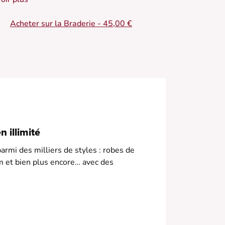
 Veste en jean
Acheter sur la Braderie - 45,00 €
 Coupe droite
 Poches à rabat
• Fermeture boutonnée
 Surpiqûres contrastantes
 illimité
armi des milliers de styles : robes de
m et bien plus encore… avec des