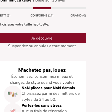
omment ça taille ?
Basé sur 18 avis
ETIT
(1)
CONFORME
(17)
GRAND
(0)
hoisissez votre taille habituelle.
Je découvre
Suspendez ou annulez à tout moment
N'achetez pas, louez
Économisez, consommez mieux et
changez de style quand vous voulez
NaN pièces pour NaN €/mois
Choisissez parmi des milliers de
styles du 34 au 50.
Portez-les sans stress
Aucun frais de réparation.