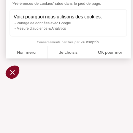
'Préférences de cookies' situé dans le pied de page.
Voici pourquoi nous utilisons des cookies.
Partage de données avec Google
Mesure d'audience & Analytics
Consentements certifiés par
Non merci
Je choisis
OK pour moi
Axeptio consent
Plateforme de Gestion du Consentement : Personnalisez vo
Notre plateforme vous permet d'adapter et de gérer vos param
Ajouté 
Aj
Aide
Centre d'aide
Contactez-nous
Préférences cookies