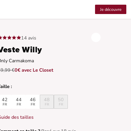
Je découvre
14 avis
Veste Willy
Only Carmakoma
69,99 €
0€ avec Le Closet
aille :
42
44
46
48
50
FR
FR
FR
FR
FR
uide des tailles