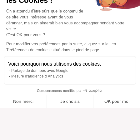
les Cookies !
On a attendu d'être sûrs que le contenu de
ce site vous intéresse avant de vous
déranger, mais on aimerait bien vous accompagner pendant votre
visite...
C'est OK pour vous ?
Pour modifier vos préférences par la suite, cliquez sur le lien
'Préférences de cookies' situé dans le pied de page.
Voici pourquoi nous utilisons des cookies.
Partage de données avec Google
Mesure d'audience & Analytics
Consentements certifiés par
Non merci
Je choisis
OK pour moi
Ajouté à “”
Ajouté à la wishlist
Ajouter à une liste
Voir
Axeptio consent
Plateforme de Gestion du Consentement : Personnalisez vos O
Notre plateforme vous permet d'adapter et de gérer vos paramètr
Aide
À propos