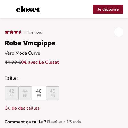
Je découvre
15 avis
Robe Vmcpippa
Vero Moda Curve
44,99 €
0€ avec Le Closet
Taille :
42
44
46
48
FR
FR
FR
FR
Guide des tailles
Comment ça taille ?
Basé sur 15 avis