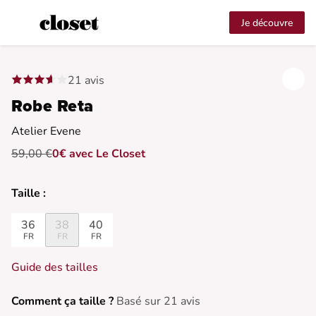
Je découvre
21 avis
Robe Reta
Atelier Evene
59,00 €
0€ avec Le Closet
Taille :
36
38
40
FR
FR
FR
Guide des tailles
Comment ça taille ?
Basé sur 21 avis