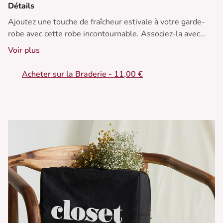
Détails
Ajoutez une touche de fraîcheur estivale à votre garde-
robe avec cette robe incontournable. Associez-la avec
des sandales dorées et un chapeau de paille pour une
Voir plus
allure chic et légère sous le soleil.
Acheter sur la Braderie - 11,00 €
• Robe courte à volants sur le bas
• Encolure légèrement en V
• Manches courtes
• Taille smockée
• Motif tie-dye