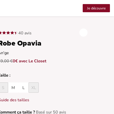
Je découvre
40 avis
Robe Opavia
An'ge
69,00 €
0€ avec Le Closet
aille :
S
M
L
XL
uide des tailles
omment ça taille ?
Basé sur 50 avis