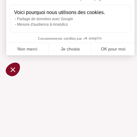
Voici pourquoi nous utilisons des cookies.
Partage de données avec Google
Mesure d'audience & Analytics
Consentements certifiés par
Non merci
Je choisis
OK pour moi
Axeptio consent
Plateforme de Gestion du Consentement : Personnalisez vo
Notre plateforme vous permet d'adapter et de gérer vos param
Ajouté 
Aj
Aide
Centre d'aide
Contactez-nous
Préférences cookies