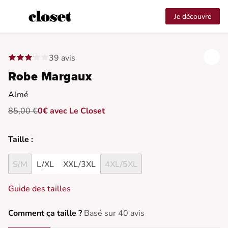
Je découvre
39 avis
Robe Margaux
Almé
85,00 €
0€ avec Le Closet
Taille :
S/M
L/XL
XXL/3XL
4XL/5XL
Guide des tailles
Comment ça taille ?
Basé sur 40 avis