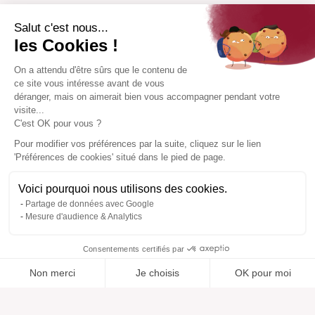
Salut c'est nous...
les Cookies !
On a attendu d'être sûrs que le contenu de
ce site vous intéresse avant de vous
déranger, mais on aimerait bien vous accompagner pendant votre
visite...
C'est OK pour vous ?
Pour modifier vos préférences par la suite, cliquez sur le lien
'Préférences de cookies' situé dans le pied de page.
Voici pourquoi nous utilisons des cookies.
Partage de données avec Google
Mesure d'audience & Analytics
Consentements certifiés par
Non merci
Je choisis
OK pour moi
Ajouté à “”
Ajouté à la wishlist
Ajouter à une liste
Voir
Axeptio consent
Plateforme de Gestion du Consentement : Personnalisez vos O