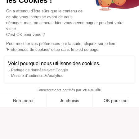
les Cookies !
On a attendu d'être sûrs que le contenu de
ce site vous intéresse avant de vous
déranger, mais on aimerait bien vous accompagner pendant votre
visite...
C'est OK pour vous ?
Pour modifier vos préférences par la suite, cliquez sur le lien
'Préférences de cookies' situé dans le pied de page.
Voici pourquoi nous utilisons des cookies.
Partage de données avec Google
Mesure d'audience & Analytics
Consentements certifiés par
Non merci
Je choisis
OK pour moi
Ajouté à “”
Ajouté à la wishlist
Ajouter à une liste
Voir
Axeptio consent
Plateforme de Gestion du Consentement : Personnalisez vos O
Notre plateforme vous permet d'adapter et de gérer vos paramètr
Aide
À propos