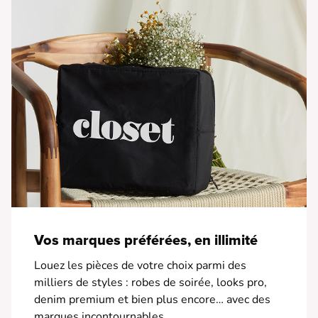
• Longueur du produit depuis l'épaule pour la taille S :
128 cm
La robe longue évasée et imprimée, une pièce mode et
iconique de notre marque. MAELIANA s'adapte à toutes
les morphologies
Vos marques préférées, en illimité
Louez les pièces de votre choix parmi des
milliers de styles : robes de soirée, looks pro,
denim premium et bien plus encore… avec des
marques incontournables.