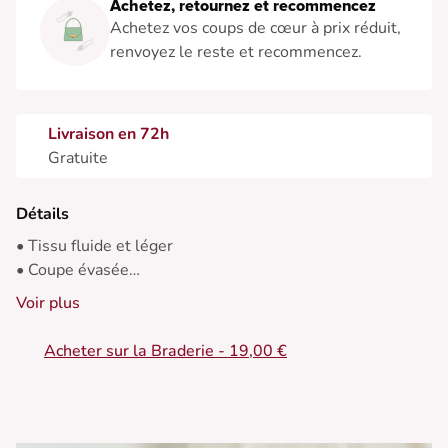
Achetez, retournez et recommencez
Achetez vos coups de cœur à prix réduit,
renvoyez le reste et recommencez.
Livraison en 72h
Gratuite
Détails
• Tissu fluide et léger
• Coupe évasée
• Longueur chevilles
Voir plus
• Col V
• Manches courtes
Acheter sur la Braderie - 19,00 €
• Finitions surpiquées
• Ceinture élastique dans le dos
• Empiècement sous la poitrine
• Fente en bas de la robe