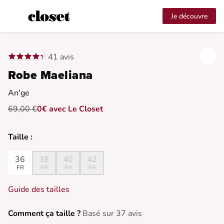
Je découvre
41 avis
Robe Maeliana
An'ge
69,00 €
0€ avec Le Closet
Taille :
36
38
40
42
FR
FR
FR
FR
Guide des tailles
Comment ça taille ?
Basé sur 37 avis