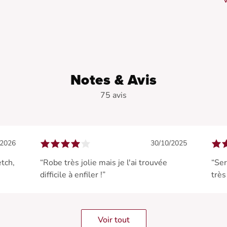
V
•
•
•
f
•
•
Notes & Avis
75 avis
/2026
30/10/2025
etch,
“Robe très jolie mais je l'ai trouvée
“Ser
difficile à enfiler !”
très
Voir tout