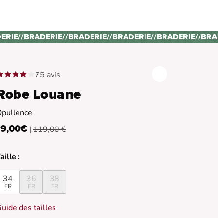
ERIE
//
BRADERIE
//
BRADERIE
//
BRADERIE
//
BRADERIE
//
BRA
75 avis
Robe Louane
Opullence
19,00€
|
119,00 €
aille :
34
36
38
FR
FR
FR
uide des tailles