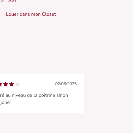
oir plus
 Manches effet bouffant
 Couple ample
Louer dans mon Closet
 Couleur écru complétée avec des imprimés
leuris
 Col en V plongeant
 Fente ouverte à la taille
02/06/2025
ré au niveau de la poitrine sinon
 jolie”