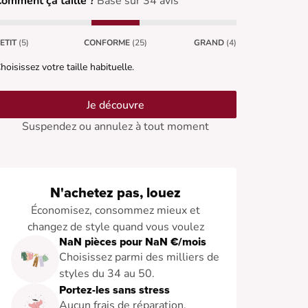
omment ça taille ?
Basé sur 34 avis
ETIT
(5)
CONFORME
(25)
GRAND
(4)
hoisissez votre taille habituelle.
Je découvre
Suspendez ou annulez à tout moment
N'achetez pas, louez
Économisez, consommez mieux et
changez de style quand vous voulez
NaN pièces pour NaN €/mois
Choisissez parmi des milliers de
styles du 34 au 50.
Portez-les sans stress
Aucun frais de réparation.