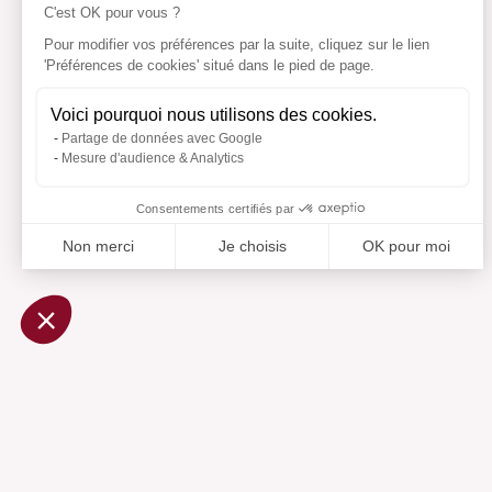
C'est OK pour vous ?
Pour modifier vos préférences par la suite, cliquez sur le lien
'Préférences de cookies' situé dans le pied de page.
Voici pourquoi nous utilisons des cookies.
Partage de données avec Google
Mesure d'audience & Analytics
Consentements certifiés par
Non merci
Je choisis
OK pour moi
Axeptio consent
Plateforme de Gestion du Consentement : Personnalisez vo
Notre plateforme vous permet d'adapter et de gérer vos param
Ajouté 
Aj
Aide
Centre d'aide