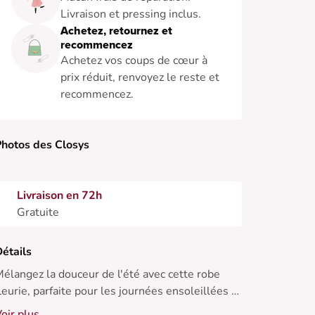
Livraison et pressing inclus.
Achetez, retournez et
recommencez
Achetez vos coups de cœur à
prix réduit, renvoyez le reste et
recommencez.
hotos des Closys
Livraison en 72h
Gratuite
étails
élangez la douceur de l'été avec cette robe
leurie, parfaite pour les journées ensoleillées et
es pique-niques champêtres. Associez-la à des
oir plus