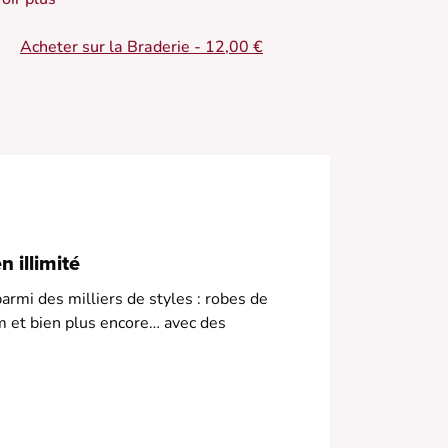
andales dorées pour un look estival complet.
Acheter sur la Braderie - 12,00 €
 Robe droite en coton
 Encolure carrée
 Manches bouffantes
 Longueur mini
 Motif floral
 illimité
armi des milliers de styles : robes de
m et bien plus encore… avec des