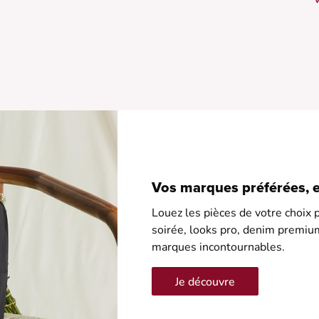
s
•
•
•
•
•
Vos marques préférées, en
Louez les pièces de votre choix p
soirée, looks pro, denim premiu
marques incontournables.
Je découvre