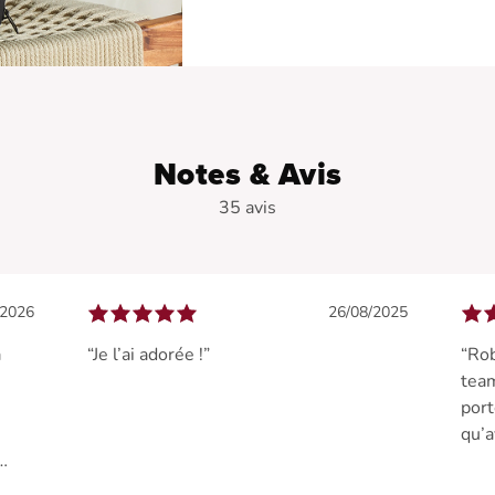
Notes & Avis
35 avis
/2026
26/08/2025
a
“Je l’ai adorée !”
“Rob
team
port
qu’a