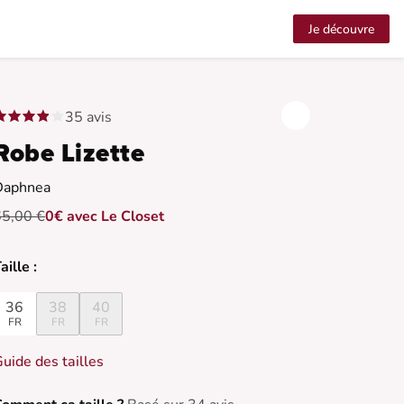
Je découvre
35 avis
Robe Lizette
Daphnea
65,00 €
0€ avec Le Closet
aille :
36
38
40
FR
FR
FR
uide des tailles