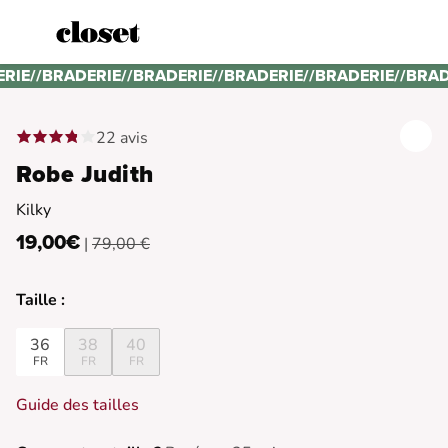
ERIE
//
BRADERIE
//
BRADERIE
//
BRADERIE
//
BRADERIE
//
BRAD
22 avis
Robe Judith
Kilky
19,00€
|
79,00 €
Taille :
36
38
40
FR
FR
FR
Guide des tailles