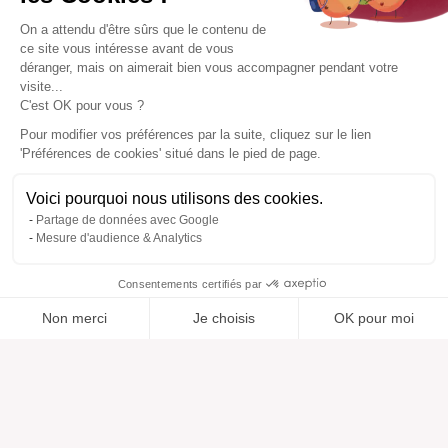
On a attendu d'être sûrs que le contenu de
ce site vous intéresse avant de vous
déranger, mais on aimerait bien vous accompagner pendant votre
visite...
C'est OK pour vous ?
Pour modifier vos préférences par la suite, cliquez sur le lien
'Préférences de cookies' situé dans le pied de page.
Voici pourquoi nous utilisons des cookies.
Partage de données avec Google
Mesure d'audience & Analytics
Consentements certifiés par
Non merci
Je choisis
OK pour moi
Ajouté à “”
Ajouté à la wishlist
Ajouter à une liste
Voir
Axeptio consent
Plateforme de Gestion du Consentement : Personnalisez vos O
Notre plateforme vous permet d'adapter et de gérer vos paramètr
Aide
À propos