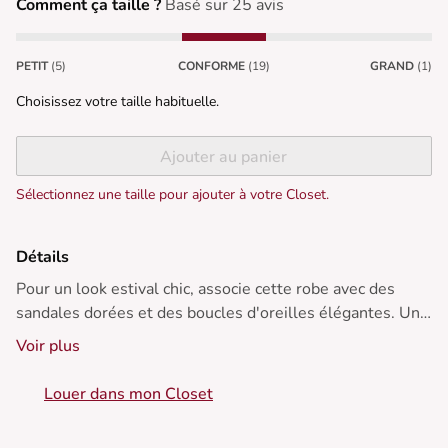
Comment ça taille ?
Basé sur 25 avis
PETIT
(5)
CONFORME
(19)
GRAND
(1)
Choisissez votre taille habituelle.
Ajouter au panier
Sélectionnez une taille pour ajouter à votre Closet.
Détails
Pour un look estival chic, associe cette robe avec des
sandales dorées et des boucles d'oreilles élégantes. Une
pochette minimaliste complétera parfaitement ce style.
Voir plus
Idéale pour les soirées d'été.
Louer dans mon Closet
• Robe noire longue à volants
• Coupe près du corps