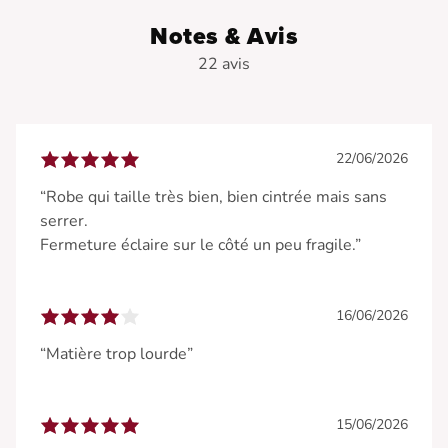
• Décolleté en V
• Bretelles fines
Notes & Avis
• Légère fente à l'avant
22 avis
• Longueur midi
22/06/2026
“Robe qui taille très bien, bien cintrée mais sans
serrer.
Fermeture éclaire sur le côté un peu fragile.”
16/06/2026
“Matière trop lourde”
15/06/2026