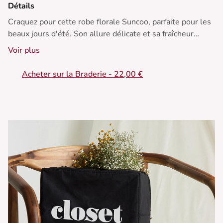
Détails
Craquez pour cette robe florale Suncoo, parfaite pour les
beaux jours d'été. Son allure délicate et sa fraîcheur
colorée se marieront à merveille avec des sandales
Voir plus
légères et un sac en raphia pour une sortie ensoleillée.
Acheter sur la Braderie - 22,00 €
• Robe portefeuille à manches longues imprimés fleuris
• Col en V avec cache-cœur
• Manches 3/4
• Épaulettes discrètes
• Volants froncés sur le bas de la jupe
• Taille cintrée