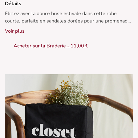
Détails
Flirtez avec la douce brise estivale dans cette robe
courte, parfaite en sandales dorées pour une promenade
au crépuscule. Un must de l'été !
Voir plus
• Robe en lin à imprimé floral
Acheter sur la Braderie - 11,00 €
• Taille cintrée élégante
• Décolleté en V
• Manches bouffantes romantiques