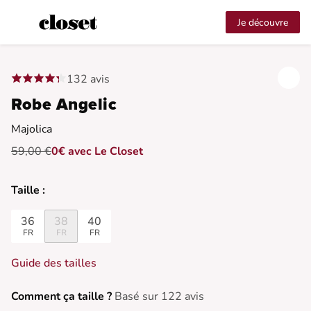
Je découvre
132 avis
Robe Angelic
Majolica
59,00 €
0€ avec Le Closet
Taille :
36
38
40
FR
FR
FR
Guide des tailles
Comment ça taille ?
Basé sur 122 avis