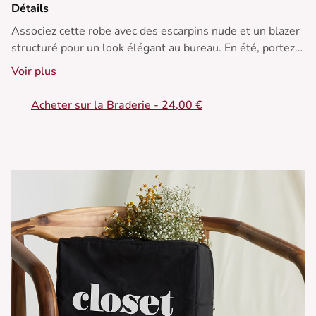
Détails
Associez cette robe avec des escarpins nude et un blazer
structuré pour un look élégant au bureau. En été, portez-
la avec des sandales et un chapeau de paille pour un
Voir plus
style décontracté.
Acheter sur la Braderie - 24,00 €
• Robe midi
• Encolure en V
• Liens à nouer au niveau de la poitrine
• Manches cloches
• Fente sur le côté
• Fermeture au dos avec un zip invisible
Pour une taille S :
- Longueur de 125 cm
- Tour de poitrine de 92 cm
- Tour de taille de 70 cm