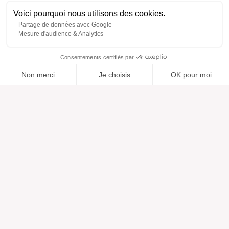
Voici pourquoi nous utilisons des cookies.
Partage de données avec Google
Mesure d'audience & Analytics
Consentements certifiés par
Non merci
Je choisis
OK pour moi
Ajouté à “”
Ajouté à la wishlist
Ajouter à une liste
Voir
Axeptio consent
Plateforme de Gestion du Consentement : Personnalisez vos O
Notre plateforme vous permet d'adapter et de gérer vos paramètr
Aide
À propos
Centre d'aide
Nos marques
Contactez-nous
Les avis
Préférences cookies
Notre vision
Mode responsable
Services
Presse
Morphologies