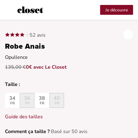
Je découvre
52 avis
Robe Anais
Opullence
135,00 €
0€ avec Le Closet
Taille :
34
36
38
40
FR
FR
FR
FR
Guide des tailles
Comment ça taille ?
Basé sur 50 avis