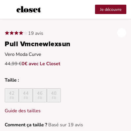
Je découvre
19 avis
Pull Vmcnewlexsun
Vero Moda Curve
44,99 €
0€ avec Le Closet
Taille :
42
44
46
48
FR
FR
FR
FR
Guide des tailles
Comment ça taille ?
Basé sur 19 avis