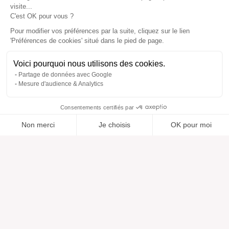
visite...
C'est OK pour vous ?
Pour modifier vos préférences par la suite, cliquez sur le lien
'Préférences de cookies' situé dans le pied de page.
Voici pourquoi nous utilisons des cookies.
Partage de données avec Google
Mesure d'audience & Analytics
Consentements certifiés par
Non merci
Je choisis
OK pour moi
Ajouté à “”
Ajouté à la wishlist
Ajouter à une liste
Voir
Axeptio consent
Plateforme de Gestion du Consentement : Personnalisez vos O
Notre plateforme vous permet d'adapter et de gérer vos paramètr
Aide
À propos
Centre d'aide
Nos marques
Contactez-nous
Les avis