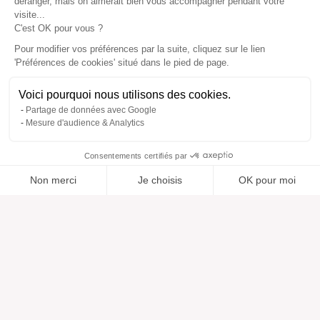
déranger, mais on aimerait bien vous accompagner pendant votre
visite...
C'est OK pour vous ?
Pour modifier vos préférences par la suite, cliquez sur le lien
'Préférences de cookies' situé dans le pied de page.
Voici pourquoi nous utilisons des cookies.
Partage de données avec Google
Mesure d'audience & Analytics
Consentements certifiés par
Non merci
Je choisis
OK pour moi
Ajouté à “”
Ajouté à la wishlist
Ajouter à une liste
Voir
Axeptio consent
Plateforme de Gestion du Consentement : Personnalisez vos O
Notre plateforme vous permet d'adapter et de gérer vos paramètr
Aide
À propos
Centre d'aide
Nos marques
Contactez-nous
Les avis