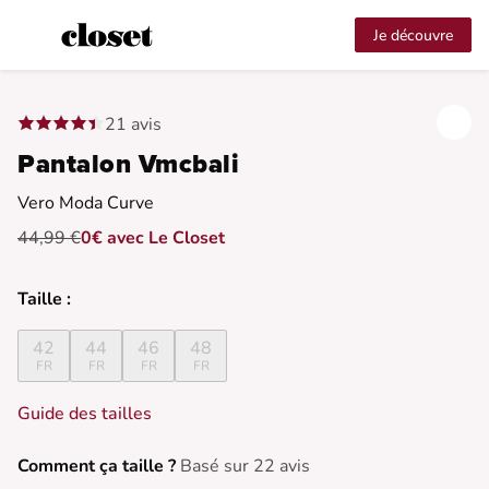
Je découvre
21 avis
Pantalon Vmcbali
Vero Moda Curve
44,99 €
0€ avec Le Closet
Taille :
42
44
46
48
FR
FR
FR
FR
Guide des tailles
Comment ça taille ?
Basé sur 22 avis